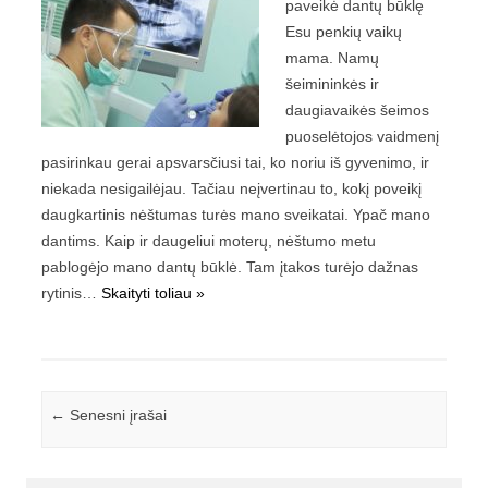
paveikė dantų būklę
Esu penkių vaikų
mama. Namų
šeimininkės ir
daugiavaikės šeimos
puoselėtojos vaidmenį
pasirinkau gerai apsvarsčiusi tai, ko noriu iš gyvenimo, ir
niekada nesigailėjau. Tačiau neįvertinau to, kokį poveikį
daugkartinis nėštumas turės mano sveikatai. Ypač mano
dantims. Kaip ir daugeliui moterų, nėštumo metu
pablogėjo mano dantų būklė. Tam įtakos turėjo dažnas
rytinis…
Skaityti toliau »
Įrašo navigacija
←
Senesni įrašai