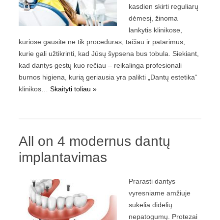
kasdien skirti reguliarų
dėmesį, žinoma
lankytis klinikose,
kuriose gausite ne tik procedūras, tačiau ir patarimus,
kurie gali užtikrinti, kad Jūsų šypsena bus tobula. Siekiant,
kad dantys gestų kuo rečiau – reikalinga profesionali
burnos higiena, kurią geriausia yra palikti „Dantų estetika“
klinikos…
Skaityti toliau »
All on 4 modernus dantų
implantavimas
Prarasti dantys
vyresniame amžiuje
sukelia didelių
nepatogumų. Protezai