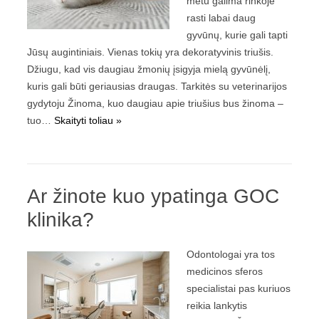
metu galima rinkoje
rasti labai daug
gyvūnų, kurie gali tapti
Jūsų augintiniais. Vienas tokių yra dekoratyvinis triušis.
Džiugu, kad vis daugiau žmonių įsigyja mielą gyvūnėlį,
kuris gali būti geriausias draugas. Tarkitės su veterinarijos
gydytoju Žinoma, kuo daugiau apie triušius bus žinoma –
tuo…
Skaityti toliau »
Ar žinote kuo ypatinga GOC
klinika?
Odontologai yra tos
medicinos sferos
specialistai pas kuriuos
reikia lankytis