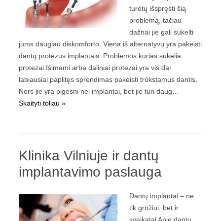
turėtų išspręsti šią
problemą, tačiau
dažnai jie gali sukelti
jums daugiau diskomforto. Viena iš alternatyvų yra pakeisti
dantų protezus implantais. Problemos kurias sukelia
protezai Išimami arba daliniai protezai yra vis dar
labiausiai paplitęs sprendimas pakeisti trūkstamus dantis.
Nors jie yra pigesni nei implantai, bet jie turi daug…
Skaityti toliau »
Klinika Vilniuje ir dantų
implantavimo paslauga
Dantų implantai – ne
tik grožiui, bet ir
sveikatai Apie dantų