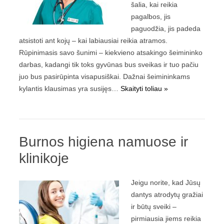
šalia, kai reikia
pagalbos, jis
paguodžia, jis padeda
atsistoti ant kojų – kai labiausiai reikia atramos.
Rūpinimasis savo šunimi – kiekvieno atsakingo šeimininko
darbas, kadangi tik toks gyvūnas bus sveikas ir tuo pačiu
juo bus pasirūpinta visapusiškai. Dažnai šeimininkams
kylantis klausimas yra susijęs…
Skaityti toliau »
Burnos higiena namuose ir
klinikoje
Jeigu norite, kad Jūsų
dantys atrodytų gražiai
ir būtų sveiki –
pirmiausia jiems reikia