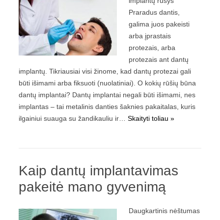
implantų rūšys
Praradus dantis,
galima juos pakeisti
arba įprastais
protezais, arba
protezais ant dantų
implantų. Tikriausiai visi žinome, kad dantų protezai gali
būti išimami arba fiksuoti (nuolatiniai). O kokių rūšių būna
dantų implantai? Dantų implantai negali būti išimami, nes
implantas – tai metalinis danties šaknies pakaitalas, kuris
ilgainiui suauga su žandikauliu ir…
Skaityti toliau »
Kaip dantų implantavimas
pakeitė mano gyvenimą
Daugkartinis nėštumas