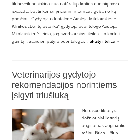
tik beveik nesiskiria nuo natūralių danties audinių savo
išvaizda, bet tinkamai prižiūrint ir tarnauti geba ne ką
prasčiau. Gydytoja odontologė Austėja Mitalauskienė
Klinikos „Dantų estetika“ gydytoja odontologė Austėja
Mitalauskienė teigia, jog svarbiausias tikslas – atkartoti
gamtą: „Šiandien patyrę odontologai…
Skaityti toliau »
Veterinarijos gydytojo
rekomendacijos norintiems
įsigyti triušiuką
Nors šuo tikrai yra
dažniausiai lietuvių
auginamas auginantis,
tačiau išties – šiuo