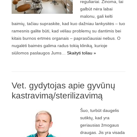
reguliariai. Žinoma, tai
galbūt nėra labai
malonu, gali kelti
baimių, tačiau supraskite, kad kuo dažniau lankysitės – tuo
ramesnis galite būti, kad vėliau problemų su dantimis bei
kitais burnos ertmės organais – paprasčiausiai nebus. O
nugalėti baimės galima radus tokią kliniką, kurioje
siūlomos paslaugos Jums…
Skaityti toliau »
Vet. gydytojas apie gyvūnų
kastravimą/sterilizavimą
Šuo, turbūt daugelis
sutiktų, kad yra
geriausias žmogaus
draugas. Jis yra visada