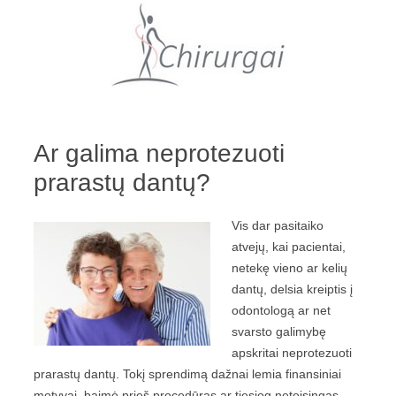
Pereiti prie turinio
Ar galima neprotezuoti
prarastų dantų?
Vis dar pasitaiko
atvejų, kai pacientai,
netekę vieno ar kelių
dantų, delsia kreiptis į
odontologą ar net
svarsto galimybę
apskritai neprotezuoti
prarastų dantų. Tokį sprendimą dažnai lemia finansiniai
motyvai, baimė prieš procedūras ar tiesiog neteisingas