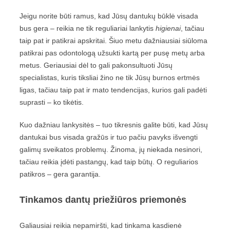
Jeigu norite būti ramus, kad Jūsų dantukų būklė visada
bus gera – reikia ne tik reguliariai lankytis
higienai
, tačiau
taip pat ir patikrai apskritai. Šiuo metu dažniausiai siūloma
patikrai pas odontologą užsukti kartą per pusę metų arba
metus. Geriausiai dėl to gali pakonsultuoti Jūsų
specialistas, kuris tiksliai žino ne tik Jūsų burnos ertmės
ligas, tačiau taip pat ir mato tendencijas, kurios gali padėti
suprasti – ko tikėtis.
Kuo dažniau lankysitės – tuo tikresnis galite būti, kad Jūsų
dantukai bus visada gražūs ir tuo pačiu pavyks išvengti
galimų sveikatos problemų. Žinoma, jų niekada nesinori,
tačiau reikia įdėti pastangų, kad taip būtų. O reguliarios
patikros – gera garantija.
Tinkamos dantų priežiūros priemonės
Galiausiai reikia nepamiršti, kad tinkama kasdienė