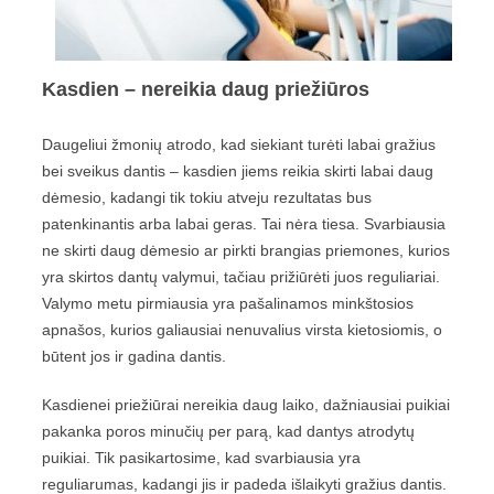
Kasdien – nereikia daug priežiūros
Daugeliui žmonių atrodo, kad siekiant turėti labai gražius
bei sveikus dantis – kasdien jiems reikia skirti labai daug
dėmesio, kadangi tik tokiu atveju rezultatas bus
patenkinantis arba labai geras. Tai nėra tiesa. Svarbiausia
ne skirti daug dėmesio ar pirkti brangias priemones, kurios
yra skirtos dantų valymui, tačiau prižiūrėti juos reguliariai.
Valymo metu pirmiausia yra pašalinamos minkštosios
apnašos, kurios galiausiai nenuvalius virsta kietosiomis, o
būtent jos ir gadina dantis.
Kasdienei priežiūrai nereikia daug laiko, dažniausiai puikiai
pakanka poros minučių per parą, kad dantys atrodytų
puikiai. Tik pasikartosime, kad svarbiausia yra
reguliarumas, kadangi jis ir padeda išlaikyti gražius dantis.