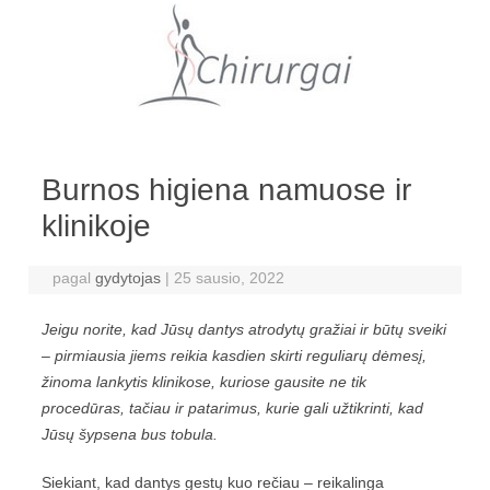
Pereiti prie turinio
Burnos higiena namuose ir
klinikoje
pagal
gydytojas
|
25 sausio, 2022
Jeigu norite, kad Jūsų dantys atrodytų gražiai ir būtų sveiki
– pirmiausia jiems reikia kasdien skirti reguliarų dėmesį,
žinoma lankytis klinikose, kuriose gausite ne tik
procedūras, tačiau ir patarimus, kurie gali užtikrinti, kad
Jūsų šypsena bus tobula.
Siekiant, kad dantys gestų kuo rečiau – reikalinga