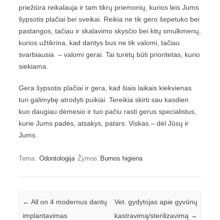
priežiūra reikalauja ir tam tikrų priemonių, kurios leis Jums
šypsotis plačiai bei sveikai. Reikia ne tik gero šepetuko bei
pastangos, tačiau ir skalavimo skysčio bei kitų smulkmenų,
kurios užtikrina, kad dantys bus ne tik valomi, tačiau
svarbiausia – valomi gerai. Tai turėtų būti prioritetas, kurio
siekiama.
Gera šypsotis plačiai ir gera, kad šiais laikais kiekvienas
turi galimybę atrodyti puikiai. Tereikia skirti sau kasdien
kuo daugiau dėmesio ir tuo pačiu rasti gerus specialistus,
kurie Jums padės, atsakys, patars. Viskas – dėl Jūsų ir
Jums.
Tema:
Odontologija
Žymos:
Burnos higiena
Įrašo navigacija
←
All on 4 modernus dantų
Vet. gydytojas apie gyvūnų
implantavimas
kastravimą/sterilizavimą
→