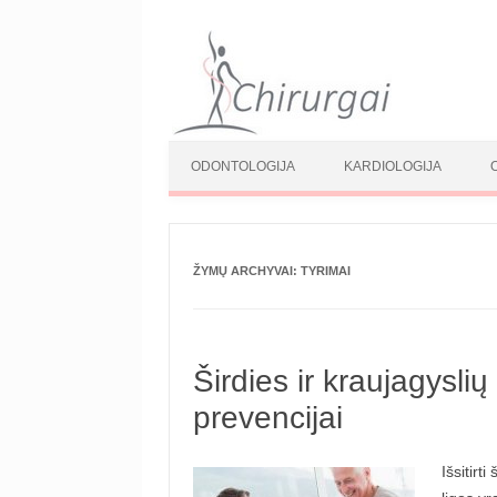
Pereiti prie turinio
ODONTOLOGIJA
KARDIOLOGIJA
ŽYMŲ ARCHYVAI:
TYRIMAI
Širdies ir kraujagyslių
prevencijai
Išsitirt