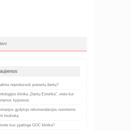
IMAI
aujienos
alima neprotezuoti prarastų dantų?
tologijos klinika „Dantų Estetika”, vieta kur
uriamos šypsenos
rinarijos gydytojo rekomendacijos norintiems
yti triušiuką
žinote kuo ypatinga GOC klinika?