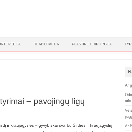
ORTOPEDIJA
REABILITACIJA
PLASTINĖ CHIRURGIJA
TYR
N
Ar g
Odon
 tyrimai – pavojingų ligų
atk
Vete
įsig
i širdį ir kraujagysles – gyvybiškai svarbu Širdies ir kraujagyslių
Ar 