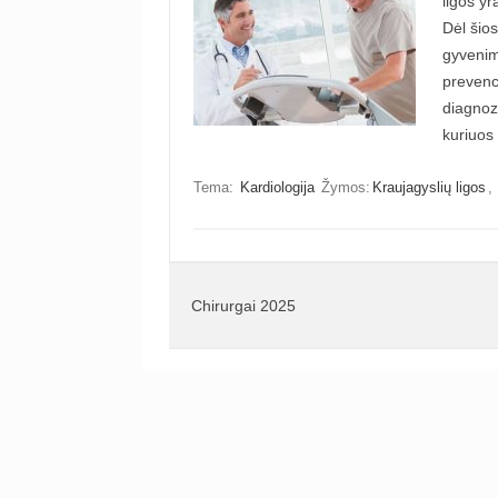
ligos yr
Dėl šios
gyvenimo
prevenc
diagnozu
kuriuos
Tema:
Kardiologija
Žymos:
Kraujagyslių ligos
,
Chirurgai 2025