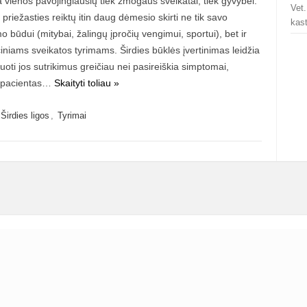
a vienos pavojingiausių tiek žmogaus sveikatai, tiek gyvybei.
Vet
 priežasties reiktų itin daug dėmesio skirti ne tik savo
kast
 būdui (mitybai, žalingų įpročių vengimui, sportui), bet ir
iniams sveikatos tyrimams. Širdies būklės įvertinimas leidžia
oti jos sutrikimus greičiau nei pasireiškia simptomai,
 pacientas…
Skaityti toliau »
Širdies ligos
,
Tyrimai